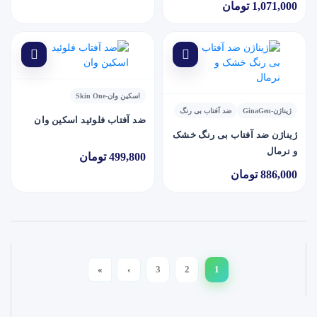
1,071,000 تومان
اسکین وان-Skin One
ژیناژن-GinaGen
ضد آفتاب بی رنگ
ضد آفتاب فلوئید اسکین وان
ژیناژن ضد آفتاب بی رنگ خشک
و نرمال
499,800 تومان
886,000 تومان
»
›
3
2
1