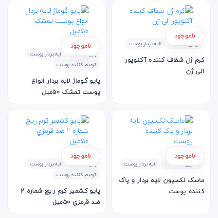
ناموجود
الی ژن - Oligen
لایه بردار پوست
ناموجود
پایو - PAYOT
لایه بردار پوست
کرم ژل شفاف کننده آکنوپور
ترمیم کننده پوست
الی ژن
پايو گوماژ لايه بردار انواع
پوست تمشک 50ميل
ناموجود
ناموجود
لکسیون - Laction
لایه بردار پوست
پایو - PAYOT
لایه بردار پوست
ترمیم کننده پوست
ماسک لکسیون لایه بردار و پاک
پايو کشمير کرم ريچ شماره 2
کننده پوست
ضد قرمزي 50ميل