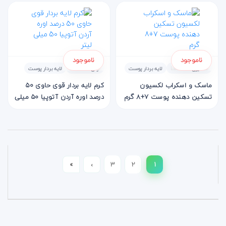
ناموجود
ناموجود
لکسیون - Laction
لایه بردار پوست
آردن - Ardene
لایه بردار پوست
ماسک و اسکراب لکسیون
کرم لایه بردار قوی حاوی 50
تسکین دهنده پوست 7+8 گرم
درصد اوره آردن آتوپیا 50 میلی
لیتر
»
›
3
2
1