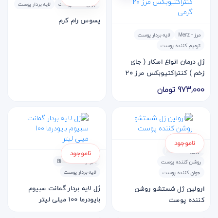
جوان کننده پوست
لایه بردار پوست
پسوس رام کرم
مرز - Merz
لایه بردار پوست
ترمیم کننده پوست
ژل درمان انواع اسکار ( جای
زخم ) کنتراکتیوبکس مرز 20
گرمی
973,000 تومان
ناموجود
اورلین - Aurelien
ناموجود
بایودرما - Bioderma
روشن کننده پوست
لایه بردار پوست
جوان کننده پوست
ژل لایه بردار گمانت سبیوم
ارولين ژل شستشو روشن
بایودرما 100 میلی لیتر
کننده پوست