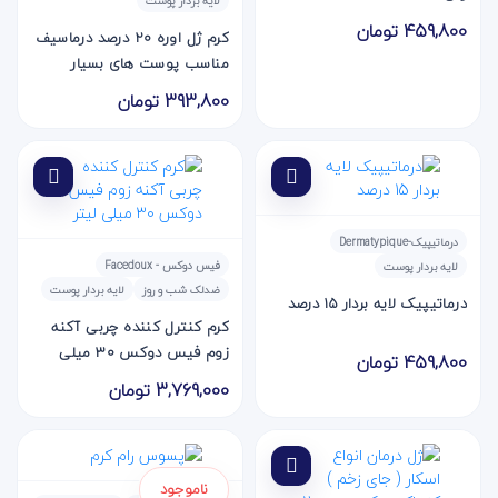
لایه بردار پوست
459,800 تومان
کرم ژل اوره 20 درصد درماسیف
مناسب پوست های بسیار
خشک اگزمایی و آتوپیک ۴۰
393,800 تومان
میلی لیتر
درماتیپیک-Dermatypique
فیس دوکس - Facedoux
لایه بردار پوست
ضدلک شب و روز
لایه بردار پوست
درماتیپیک لایه بردار 15 درصد
کرم کنترل کننده چربی آکنه
زوم فیس دوکس ۳۰ میلی
459,800 تومان
لیتر
3,769,000 تومان
ناموجود