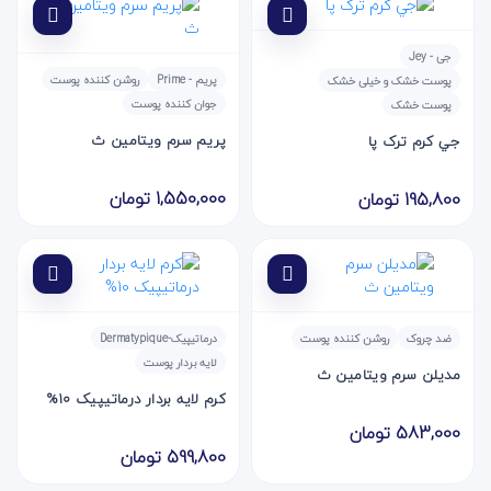
جی - Jey
پریم - Prime
روشن کننده پوست
پوست خشک و خیلی خشک
جوان کننده پوست
پوست خشک
پريم سرم ويتامين ث
جي کرم ترک پا
1,550,000 تومان
195,800 تومان
ضد چروک
روشن کننده پوست
درماتیپیک-Dermatypique
لایه بردار پوست
مديلن سرم ويتامين ث
کرم لایه بردار درماتیپیک 10%
583,000 تومان
599,800 تومان