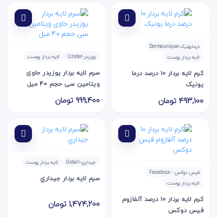
درمایونیک-Dermaunique
یوزیدر-Uzider
لایه بردار پوست
لایه بردار پوست
سرم لايه بردار يوزيدر حاوی
کرم لایه بردار 10 درصد درما
ويتامين سی حجم 40 میل
یونیک
999,400 تومان
493,100 تومان
جیداری-Gidari
لایه بردار پوست
فیس دوکس - Facedoux
سرم لایه بردار جيداري
لایه بردار پوست
کرم لایه بردار 10 درصد آلفازوم
1,474,200 تومان
فیس دوکس