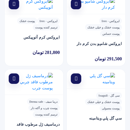
ایروکس - Irox
ایروکس - Irox
پوست خشک
پوست خشک و خیلی خشک
ترمیم کننده پوست
پوست حساس
ايروکس کرم آتوپيکس
ايروکس شامپو بدن کرم دار
281,800 تومان
291,500 تومان
سی گل - Seagull
درما سیف - Derma safe
پوست خشک و خیلی خشک
پوست چرب و آکنه دار
پوست معمولی
ترمیم کننده پوست
سي گل پلي ويتامينه
درماسيف ژل مرطوب فاقد