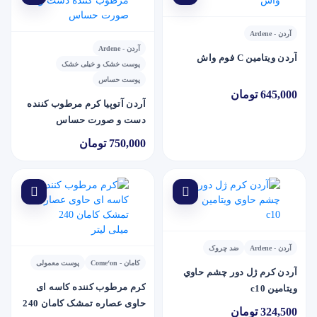
آردن - Ardene
آردن - Ardene
آردن ويتامين C فوم واش
پوست خشک و خیلی خشک
پوست حساس
645,000 تومان
آردن آتوپيا کرم مرطوب کننده
دست و صورت حساس
750,000 تومان
آردن - Ardene
ضد چروک
کامان - Come‘on
پوست معمولی
آردن کرم ژل دور چشم حاوي
کرم مرطوب کننده کاسه ای
ويتامين c10
حاوی عصاره تمشک کامان 240
324,500 تومان