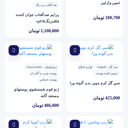
ثمين وازلين
ضد آفتاب بی رنگ
پرايم ضدآفتاب جوان کننده
180,700 تومان
فاقدرنگspf50
1,100,000 تومان
سی گل - Seagull
لوازم اصلاح
ژنوبایوتیک - Genoo biotic
ترمیم کننده پوست
پوست چرب و آکنه دار
پوست حساس
سي گل کرم موبر بدن آلوئه ورا
ژنو فوم شستشوي پوستهاي
مستعد آکنه
425,000 تومان
486,000 تومان