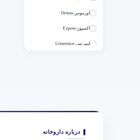
اورموس-Ormus
اکسپوز-Expose
لیمرنس-Limerence
بیکن-Biken
جیداری-Gidari
کپیسنس-Capisense
درمال فوکوس-Dermal Focus
کپيدرما
درباره داروخانه
درماليفت