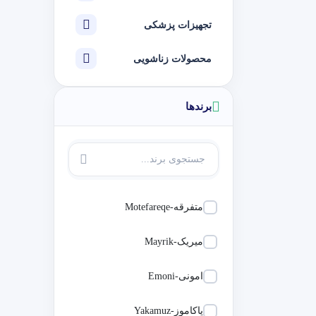
تجهیزات پزشکی
محصولات زناشویی
برندها
متفرقه-Motefareqe
میریک-Mayrik
امونی-Emoni
یاکاموز-Yakamuz